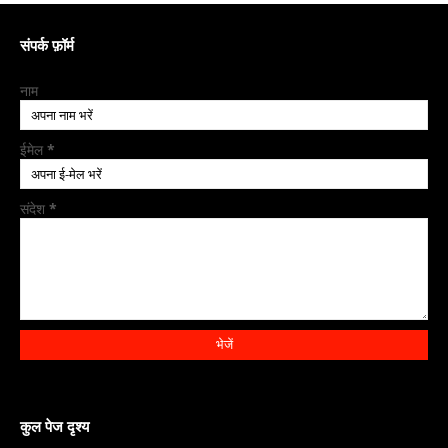
संपर्क फ़ॉर्म
नाम
ईमेल
*
संदेश
*
कुल पेज दृश्य