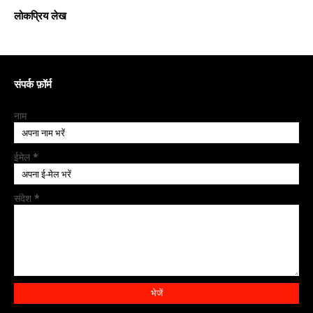
लोकप्रिय लेख
संपर्क फ़ॉर्म
नाम
ईमेल
*
संदेश
*