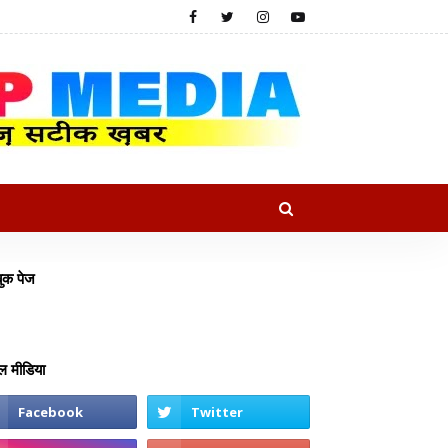
ुक पेज
 मीडिया