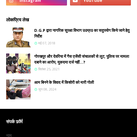
लोकप्रिय लेख
D.G.P द्वारा नागरिक सुरक्षा विभाग उ0प्र0 का सदुपयोग किये जाने हेतु
निर्देश
मई 07, 2018
गोरखपुर और देवरिया में गैस एजेंसी संचालकों से लूट, पुलिस पर मामला
दबाने का आरोप, मुकदमा दर्ज नहीं...?
सितंबर 25, 2021
आम बिनने के विवाद में किशोरी को मारी गोली
जून 08, 2024
संपर्क फ़ॉर्म
नाम