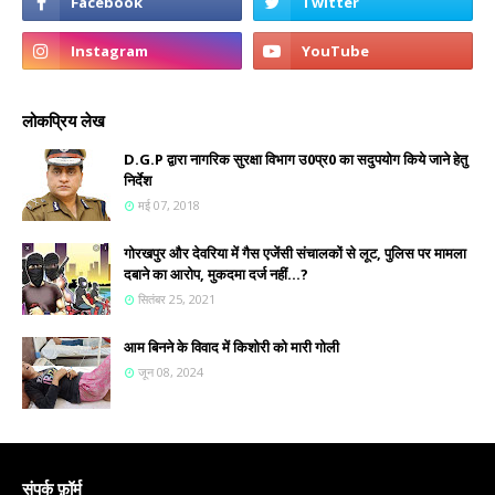
लोकप्रिय लेख
D.G.P द्वारा नागरिक सुरक्षा विभाग उ0प्र0 का सदुपयोग किये जाने हेतु
निर्देश
मई 07, 2018
गोरखपुर और देवरिया में गैस एजेंसी संचालकों से लूट, पुलिस पर मामला
दबाने का आरोप, मुकदमा दर्ज नहीं...?
सितंबर 25, 2021
आम बिनने के विवाद में किशोरी को मारी गोली
जून 08, 2024
संपर्क फ़ॉर्म