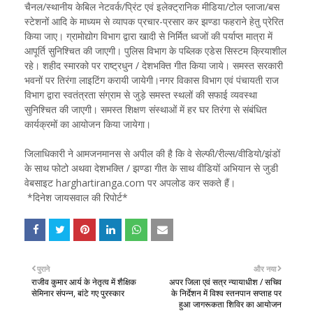
चैनल/स्थानीय केबिल नेटवर्क/प्रिंट एवं इलेक्ट्रानिक मीडिया/टोल प्लाजा/बस
स्टेशनों आदि के माध्यम से व्यापक प्रचार-प्रसार कर झण्डा फहराने हेतु प्रेरित
किया जाए। ग्रामोद्योग विभाग द्वारा खादी से निर्मित ध्वजों की पर्याप्त मात्रा में
आपूर्ति सुनिश्चित की जाएगी। पुलिस विभाग के पब्लिक एडेस सिस्टम क्रियाशील
रहे। शहीद स्मारको पर राष्ट्रधुन / देशभक्ति गीत किया जाये। समस्त सरकारी
भवनों पर तिरंगा लाइटिंग करायी जायेगी।नगर विकास विभाग एवं पंचायती राज
विभाग द्वारा स्वतंत्रता संग्राम से जुड़े समस्त स्थलों की सफाई व्यवस्था
सुनिश्चित की जाएगी। समस्त शिक्षण संस्थाओं में हर घर तिरंगा से संबंधित
कार्यक्रमों का आयोजन किया जायेगा।
जिलाधिकारी ने आमजनमानस से अपील की है कि वे सेल्फी/रील्स/वीडियो/झंडों
के साथ फोटो अथवा देशभक्ति / झण्डा गीत के साथ वीडियों अभियान से जुडी
वेबसाइट harghartiranga.com पर अपलोड कर सकते हैं।
*दिनेश जायसवाल की रिपोर्ट*
पुराने
और नया
राजीव कुमार आर्य के नेतृत्व में शैक्षिक
अपर जिला एवं सत्र न्यायाधीश / सचिव
सेमिनार संपन्न, बांटे गए पुरस्कार
के निर्देशन में विश्व स्तनपान सप्ताह पर
हुआ जागरूकता शिविर का आयोजन