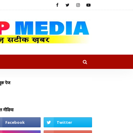
ुक पेज
 मीडिया