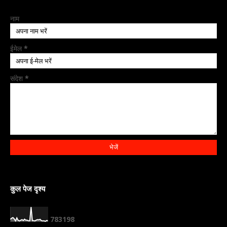
नाम
ईमेल
*
संदेश
*
कुल पेज दृश्य
7
8
3
1
9
8