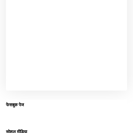
फेसबुक पेज
सोशल मीडिया