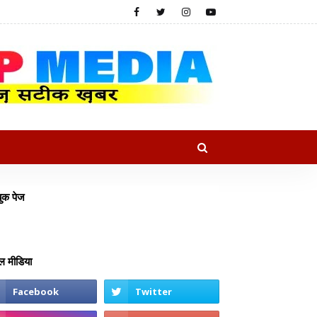
ुक पेज
 मीडिया