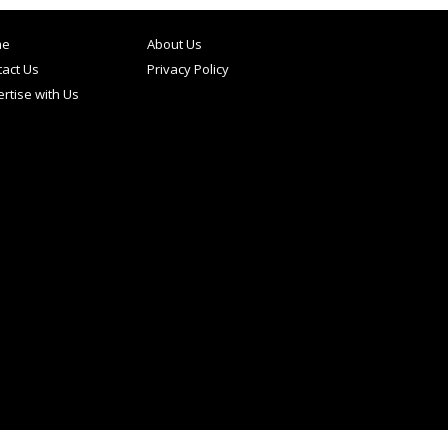
me
About Us
act Us
Privacy Policy
rtise with Us