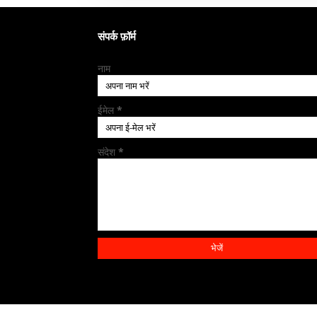
संपर्क फ़ॉर्म
नाम
ईमेल
*
संदेश
*