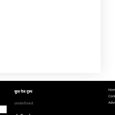
Ho
कुल पेज दृश्य
Cont
Adve
u
n
d
e
f
n
e
d