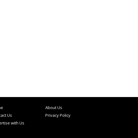
me
About Us
act Us
Privacy Policy
rtise with Us