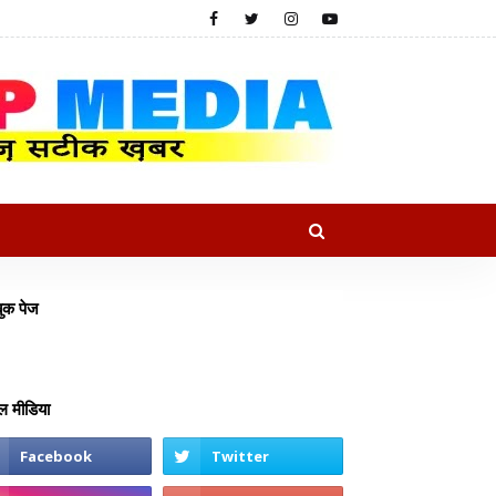
ुक पेज
 मीडिया