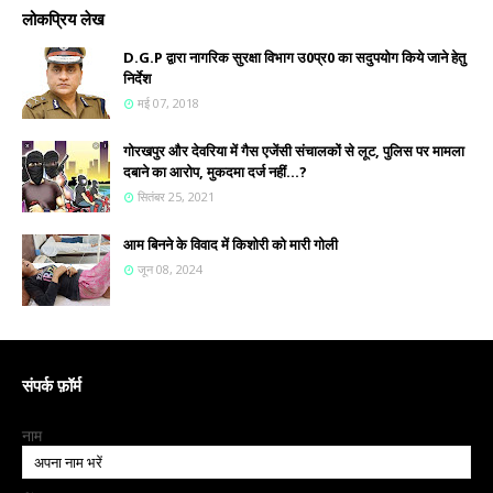
लोकप्रिय लेख
D.G.P द्वारा नागरिक सुरक्षा विभाग उ0प्र0 का सदुपयोग किये जाने हेतु
निर्देश
मई 07, 2018
गोरखपुर और देवरिया में गैस एजेंसी संचालकों से लूट, पुलिस पर मामला
दबाने का आरोप, मुकदमा दर्ज नहीं...?
सितंबर 25, 2021
आम बिनने के विवाद में किशोरी को मारी गोली
जून 08, 2024
संपर्क फ़ॉर्म
नाम