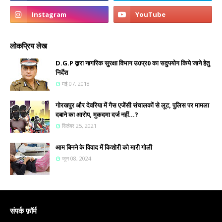
लोकप्रिय लेख
D.G.P द्वारा नागरिक सुरक्षा विभाग उ0प्र0 का सदुपयोग किये जाने हेतु
निर्देश
मई 07, 2018
गोरखपुर और देवरिया में गैस एजेंसी संचालकों से लूट, पुलिस पर मामला
दबाने का आरोप, मुकदमा दर्ज नहीं...?
सितंबर 25, 2021
आम बिनने के विवाद में किशोरी को मारी गोली
जून 08, 2024
संपर्क फ़ॉर्म