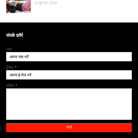
जून 08, 2024
संपर्क फ़ॉर्म
नाम
ईमेल
*
संदेश
*