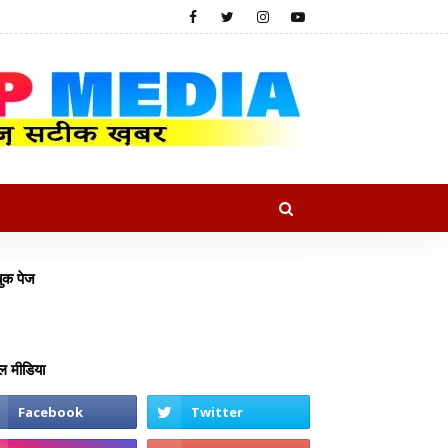
ुक पेज
 मीडिया