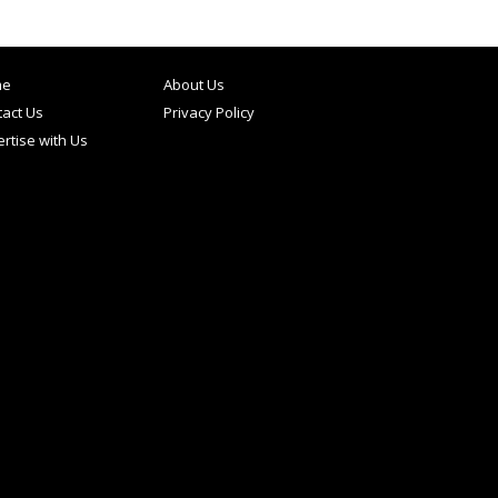
me
About Us
act Us
Privacy Policy
rtise with Us