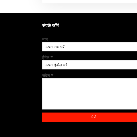
संपर्क फ़ॉर्म
नाम
ईमेल
*
संदेश
*