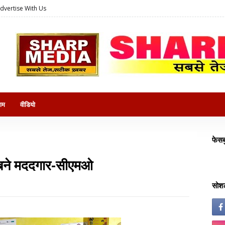
dvertise With Us
राम
वीडियो
फेसब
के बने मददगार-सीएमओ
सोशल