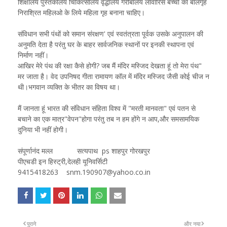
शिक्षालय पुस्तकालय चिकित्सालय वृद्धालय गरीबालय लावारिस बच्चों का बालगृह
निराश्रित महिलओ के लिये महिला गृह बनाना चाहिए।
संविधान सभी पंथों को समान संरक्षण' एवं स्वतंत्रता पूर्वक उसके अनुपालन की
अनुमति देता है परंतु घर के बाहर सार्वजनिक स्थानों पर इनकी स्थापना एवं
निर्माण नहीं।
आखिर मेरे पंथ की रक्षा कैसे होगी? जब मैं मंदिर मस्जिद देखता हूं तो मेरा पंथ"
मर जाता है। वेद उपनिषद गीता रामायण कॉल में मंदिर मस्जिद जैसी कोई चीज न
थी।भगवान व्यक्ति के भीतर का विषय था।
मैं जानता हूं भारत की संविधान संहिता विश्व में "मरती मानवता" एवं पतन से
बचाने का एक मात्र"वेपन"होगा परंतु तब न हम होंगे न आप,और समसामयिक
दुनिया भी नहीं होगी।
संपूर्णानंद मल्ल सत्यपाथ ps शाहपुर गोरखपुर
पीएचडी इन हिस्ट्री,देलही यूनिवर्सिटी
9415418263 snm.190907@yahoo.co.in
पुराने
और नया