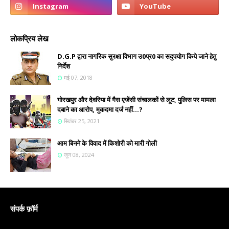
लोकप्रिय लेख
D.G.P द्वारा नागरिक सुरक्षा विभाग उ0प्र0 का सदुपयोग किये जाने हेतु
निर्देश
मई 07, 2018
गोरखपुर और देवरिया में गैस एजेंसी संचालकों से लूट, पुलिस पर मामला
दबाने का आरोप, मुकदमा दर्ज नहीं...?
सितंबर 25, 2021
आम बिनने के विवाद में किशोरी को मारी गोली
जून 08, 2024
संपर्क फ़ॉर्म