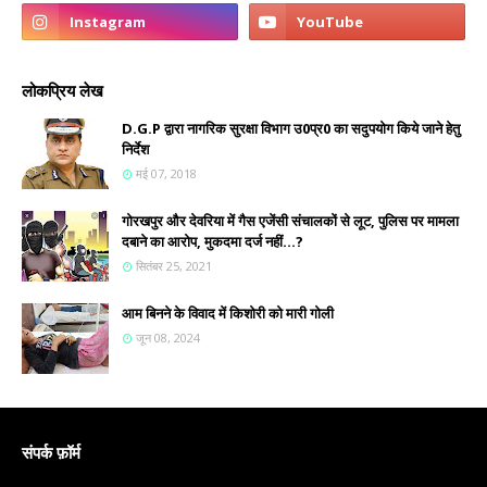
लोकप्रिय लेख
D.G.P द्वारा नागरिक सुरक्षा विभाग उ0प्र0 का सदुपयोग किये जाने हेतु
निर्देश
मई 07, 2018
गोरखपुर और देवरिया में गैस एजेंसी संचालकों से लूट, पुलिस पर मामला
दबाने का आरोप, मुकदमा दर्ज नहीं...?
सितंबर 25, 2021
आम बिनने के विवाद में किशोरी को मारी गोली
जून 08, 2024
संपर्क फ़ॉर्म