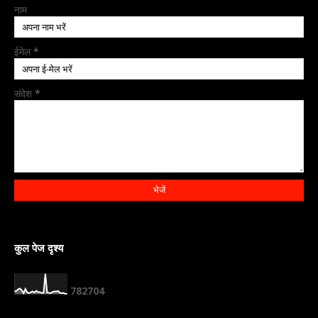
नाम
ईमेल
*
संदेश
*
कुल पेज दृश्य
7
8
2
7
0
4