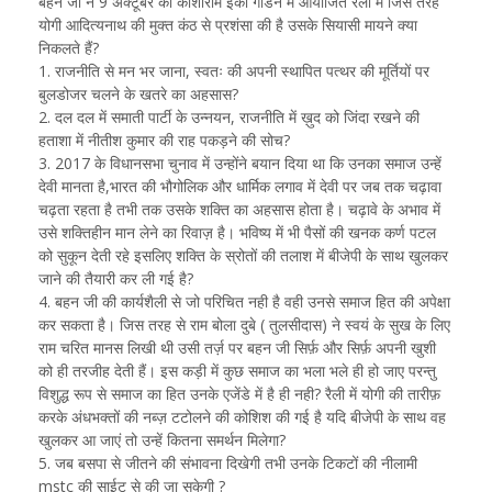
बहन जी ने 9 अक्टूबर को कांशीराम ईको गार्डन में आयोजित रैली में जिस तरह
योगी आदित्यनाथ की मुक्त कंठ से प्रशंसा की है उसके सियासी मायने क्या
निकलते हैं?
1. राजनीति से मन भर जाना, स्वतः की अपनी स्थापित पत्थर की मूर्तियों पर
बुलडोजर चलने के खतरे का अहसास?
2. दल दल में समाती पार्टी के उन्नयन, राजनीति में ख़ुद को जिंदा रखने की
हताशा में नीतीश कुमार की राह पकड़ने की सोच?
3. 2017 के विधानसभा चुनाव में उन्होंने बयान दिया था कि उनका समाज उन्हें
देवी मानता है,भारत की भौगोलिक और धार्मिक लगाव में देवी पर जब तक चढ़ावा
चढ़ता रहता है तभी तक उसके शक्ति का अहसास होता है। चढ़ावे के अभाव में
उसे शक्तिहीन मान लेने का रिवाज़ है। भविष्य में भी पैसों की खनक कर्ण पटल
को सुकून देती रहे इसलिए शक्ति के स्रोतों की तलाश में बीजेपी के साथ खुलकर
जाने की तैयारी कर ली गई है?
4. बहन जी की कार्यशैली से जो परिचित नही है वही उनसे समाज हित की अपेक्षा
कर सकता है। जिस तरह से राम बोला दुबे ( तुलसीदास) ने स्वयं के सुख के लिए
राम चरित मानस लिखी थी उसी तर्ज़ पर बहन जी सिर्फ़ और सिर्फ़ अपनी खुशी
को ही तरजीह देती हैं। इस कड़ी में कुछ समाज का भला भले ही हो जाए परन्तु
विशुद्ध रूप से समाज का हित उनके एजेंडे में है ही नही? रैली में योगी की तारीफ़
करके अंधभक्तों की नब्ज़ टटोलने की कोशिश की गई है यदि बीजेपी के साथ वह
खुलकर आ जाएं तो उन्हें कितना समर्थन मिलेगा?
5. जब बसपा से जीतने की संभावना दिखेगी तभी उनके टिकटों की नीलामी
mstc की साईट से की जा सकेगी ?