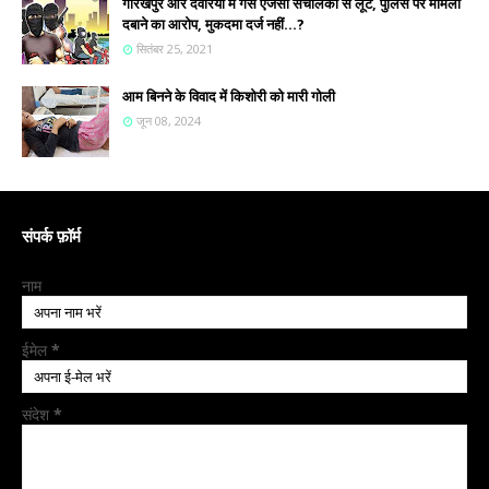
गोरखपुर और देवरिया में गैस एजेंसी संचालकों से लूट, पुलिस पर मामला
दबाने का आरोप, मुकदमा दर्ज नहीं...?
सितंबर 25, 2021
आम बिनने के विवाद में किशोरी को मारी गोली
जून 08, 2024
संपर्क फ़ॉर्म
नाम
ईमेल
*
संदेश
*