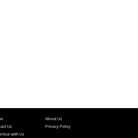
me
About Us
act Us
Privacy Policy
rtise with Us