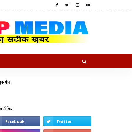
ुक पेज
 मीडिया