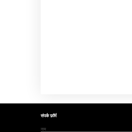
संपर्क फ़ॉर्म
नाम