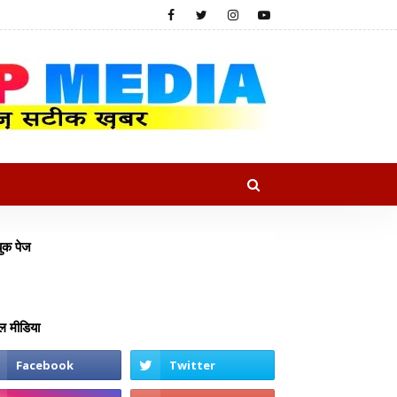
ुक पेज
 मीडिया