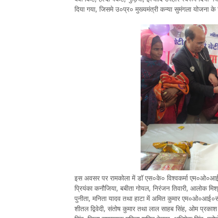
दिया गया, जिसमे उ०प्र० मुख्यमंत्री कन्या सुमंगला योजना क
इस अवसर पर रामकोला में डॉ एस०के० विश्वकर्मा एम०ओ०आई०एस
प्रियंका कनौजिया, बबीता गोयल, निरंजन तिवारी, आलोक मिश्रा,
पुनीता, मनिता यादव तथा हाटा में अमित कुमार एम०ओ०आई०सी०
शीतल द्विवेदी, संतोष कुमार तथा लाल साहब सिंह, ओम प्रकाश