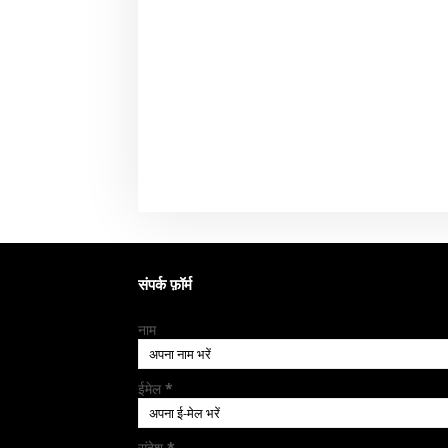
संपर्क फ़ॉर्म
नाम
ईमेल
*
संदेश
*