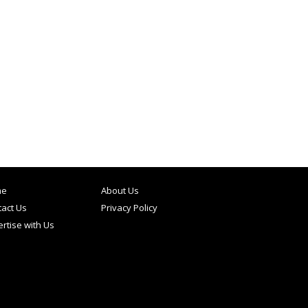
me
About Us
act Us
Privacy Policy
rtise with Us