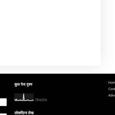
Ho
कुल पेज दृश्य
Cont
Adve
7
8
4
2
5
6
लोकप्रिय लेख