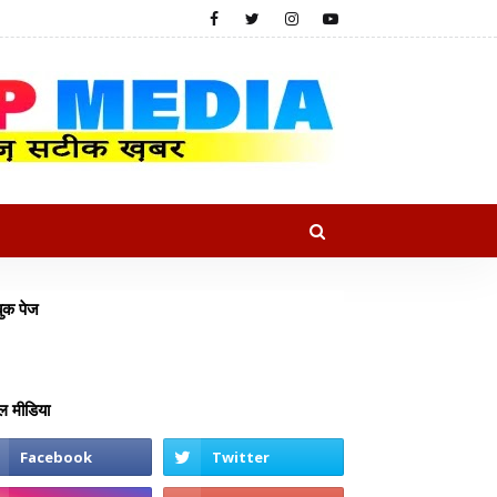
ुक पेज
 मीडिया