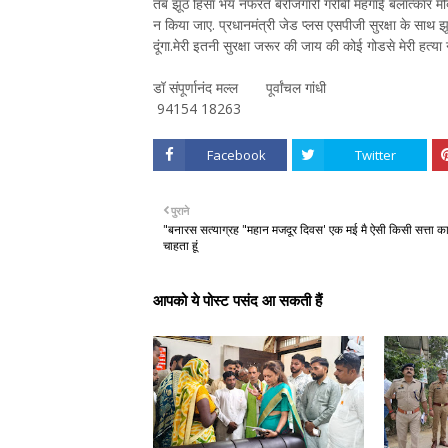
तब झूठ हिंसा भय नफरत बेरोजगारी गरीबी महंगाई बलात्कार मंद
न किया जाए. प्रधानमंत्री जेड प्लस एसपीजी सुरक्षा के साथ झ
दूंगा.मेरी इतनी सुरक्षा जरूर की जाय की कोई गोडसे मेरी हत्या 
डॉ संपूर्णानंद मल्ल पूर्वांचल गांधी
94154 18263
Facebook
Twitter
पुराने
"बनारस सत्याग्रह "महान मजदूर दिवस' एक मई मै ऐसी किसी सत्ता 
चाहता हूं
आपको ये पोस्ट पसंद आ सकती हैं