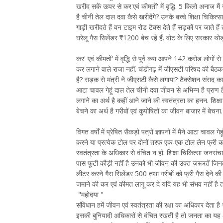
खरीद सकें ऊपर से कर'एवं कीमतों' में वृद्धि. 5 किलो अनाज 
है चीनी तेल दाल दवा कैसे खरीदेंगे? उनके बच्चे शिक्षा चिकित्
गाड़ी खरीदते हैं वन टाइम रोड टैक्स देते हैं सड़कों पर जाते 
घरेलू गैस सिलेंडर ₹1200 बेच रहे हैं. वोट के लिए सरकार थोड़ा
कर' एवं कीमतों' में वृद्धि से पूर्व क्या आपने 142 करोड लोगों
कर लगाने वाले राजा नहीं. चंडीगढ़ में जीएसटी परिषद की बैठक में
है? सड़क से मंत्री ने जीएसटी कैसे लगाया? टैक्सेशन संसद का
आटा चावल गेहूं दाल तेल चीनी दवा जीवन से अभिन्न है प्राण
लगाने का अर्थ है कहीं आने जाने की स्वतंत्रता का हनन. शिक्
बेचने का अर्थ है गरीबों एवं कुपोषितों का जीवन बाजार में बेचना.
विगत वर्षों में प्रेषित सैकड़ो पत्रों ज्ञापनों में मैंने आटा चा
करने या प्रत्येक टोल पर दोनों तरफ एक-एक टोल लेन फ्री क
स्वतंत्रता के अधिकार से वंचित न हो. शिक्षा चिकित्सा जनस
पास फूटी कौड़ी नहीं है उनको भी जीवन की उक्त ज़रूरतें 
लीटर करने गैस सिलेंडर 500 तथा गरीबों को फ्री गैस देने क
जमाने की कर एवं कीमत लागू कर दे यदि यह भी संभव नहीं है त
"महोदया "
संविधान हमें जीवन एवं स्वतंत्रता की रक्षा का अधिकार देता
इसकी बुनियादी अधिकारों से वंचित रखती है तो जनता का यह 