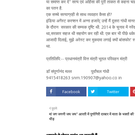
या समाप्त कर दे" सत्य एवं अहिंसा की पूरी ताकत से कहना चाह
का पतन है.
एक सच्चे सत्याग्रही से साथ व्यवहार कैसा हो?
इंडिया अगेंस्ट करप्शन में अन्ना हजारे( उन्हें मैं दूसरा गा
के दौरान सरकार की सम्यक दृष्टि थी. 2014 के चुनाव में नरेंद्
था,सरकार सहज थी सहयोग कर रही थी. एक बार भी पीछे धकेलने
आजादी दिलाई, मुझे अरेस्ट कर मुकदमा लगाई क्यों बांसफोर'
था.
प्रतिलिपि:-- प्रधानमंत्री वित्त मंत्री भूतल परिवहन मंत्री
डॉ संपूर्णानंद मल्ल पूर्वांचल गांधी
9415418263 snm.190907@yahoo.co in
Facebook
Twitter
पुराने
मां जग जननी जय जय" आरती में पूर्णागिरी दरबार में माता के भक्तों की
भीड़