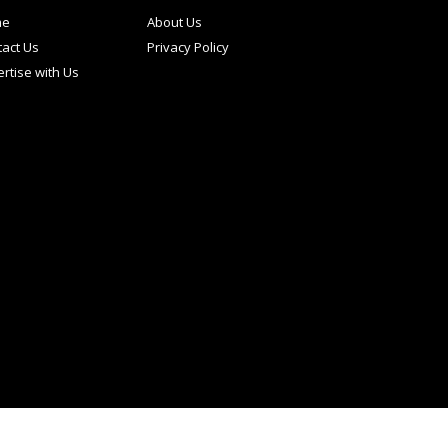
me
About Us
act Us
Privacy Policy
rtise with Us