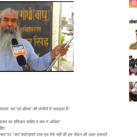
लोकप
ंत्रता' कर"एवं कीमत' की जंजीरों में जकड़ता है"
अंबेडकर का संविधान चाहिए.न कम न अधिक"
ाहिए
ंचार"पर "कर"क्यों?हमारे पास एक पैसे नहीं की हम जीवन की उक्त ज़रूरतें