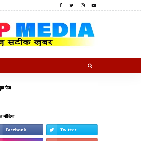
ुक पेज
 मीडिया