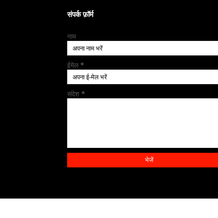
संपर्क फ़ॉर्म
नाम
ईमेल
*
संदेश
*
All rights and © 2023 copyright reserved by
SHARP ME