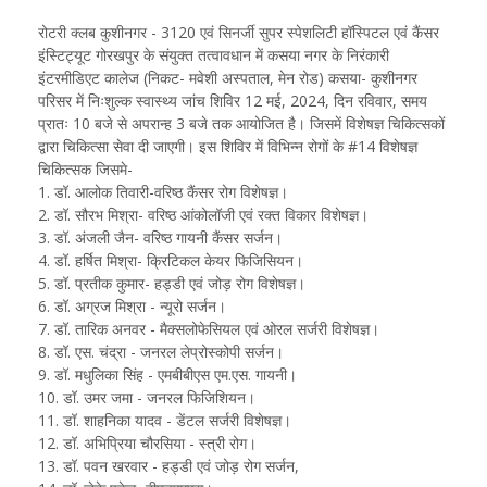
रोटरी क्लब कुशीनगर - 3120 एवं सिनर्जी सुपर स्पेशलिटी हॉस्पिटल एवं कैंसर
इंस्टिट्यूट गोरखपुर के संयुक्त तत्वावधान में कसया नगर के निरंकारी
इंटरमीडिएट कालेज (निकट- मवेशी अस्पताल, मेन रोड) कसया- कुशीनगर
परिसर में निःशुल्क स्वास्थ्य जांच शिविर 12 मई, 2024, दिन रविवार, समय
प्रातः 10 बजे से अपरान्ह 3 बजे तक आयोजित है। जिसमें विशेषज्ञ चिकित्सकों
द्वारा चिकित्सा सेवा दी जाएगी। इस शिविर में विभिन्न रोगों के #14 विशेषज्ञ
चिकित्सक जिसमे-
1. डॉ. आलोक तिवारी-वरिष्ठ कैंसर रोग विशेषज्ञ।
2. डॉ. सौरभ मिश्रा- वरिष्ठ आंकोलॉजी एवं रक्त विकार विशेषज्ञ।
3. डॉ. अंजली जैन- वरिष्ठ गायनी कैंसर सर्जन।
4. डॉ. हर्षित मिश्रा- क्रिटिकल केयर फिजिसियन।
5. डॉ. प्रतीक कुमार- हड्डी एवं जोड़ रोग विशेषज्ञ।
6. डॉ. अग्रज मिश्रा - न्यूरो सर्जन।
7. डॉ. तारिक अनवर - मैक्सलोफेसियल एवं ओरल सर्जरी विशेषज्ञ।
8. डॉ. एस. चंद्रा - जनरल लेप्रोस्कोपी सर्जन।
9. डॉ. मधुलिका सिंह - एमबीबीएस एम.एस. गायनी।
10. डॉ. उमर जमा - जनरल फिजिशियन।
11. डॉ. शाहनिका यादव - डेंटल सर्जरी विशेषज्ञ।
12. डॉ. अभिप्रिया चौरसिया - स्त्री रोग।
13. डॉ. पवन खरवार - हड्डी एवं जोड़ रोग सर्जन,