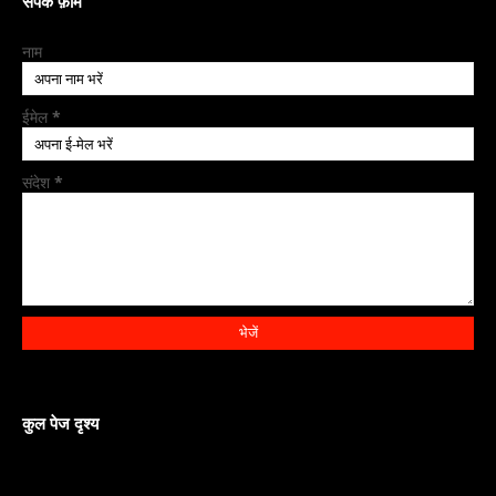
संपर्क फ़ॉर्म
नाम
ईमेल
*
संदेश
*
कुल पेज दृश्य