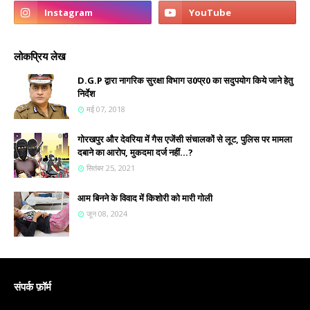
लोकप्रिय लेख
D.G.P द्वारा नागरिक सुरक्षा विभाग उ0प्र0 का सदुपयोग किये जाने हेतु
निर्देश
मई 07, 2018
गोरखपुर और देवरिया में गैस एजेंसी संचालकों से लूट, पुलिस पर मामला
दबाने का आरोप, मुकदमा दर्ज नहीं...?
सितंबर 25, 2021
आम बिनने के विवाद में किशोरी को मारी गोली
जून 08, 2024
संपर्क फ़ॉर्म