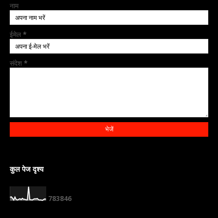
नाम
ईमेल
*
संदेश
*
कुल पेज दृश्य
7
8
3
8
4
6