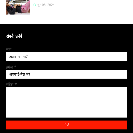
जून 08, 2024
संपर्क फ़ॉर्म
नाम
ईमेल
*
संदेश
*