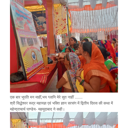
एक बार भूपति मन माहीं,भय ग्लानि मेरे सुत नाहीं .........
श्री सिद्धेश्वर रूद्र महायज्ञ एवं भक्ति ज्ञान सत्संग में द्वितीय दिवस की कथा में
महेन्द्राचार्य पाण्डेय- महमूदाबाद ने कही।