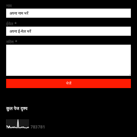
नाम
ईमेल
*
संदेश
*
कुल पेज दृश्य
7
8
3
7
8
1