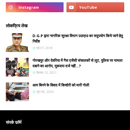
लोकप्रिय लेख
D.G.P द्वारा नागरिक सुरक्षा विभाग उ0प्र0 का सदुपयोग किये जाने हेतु
निर्देश
मई 07, 2018
गोरखपुर और देवरिया में गैस एजेंसी संचालकों से लूट, पुलिस पर मामला
दबाने का आरोप, मुकदमा दर्ज नहीं...?
सितंबर 25, 2021
आम बिनने के विवाद में किशोरी को मारी गोली
जून 08, 2024
संपर्क फ़ॉर्म