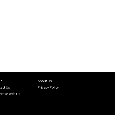
me
About Us
act Us
Privacy Policy
rtise with Us