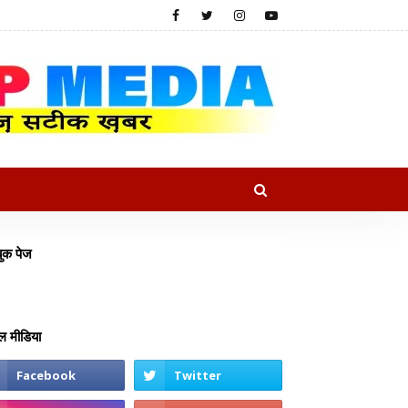
ुक पेज
 मीडिया