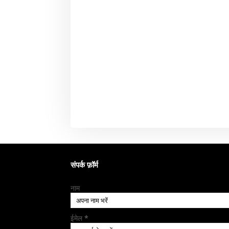
संपर्क फ़ॉर्म
नाम
ईमेल
*