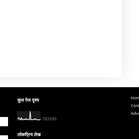
Ho
कुल पेज दृश्य
Cont
Adve
7
8
3
3
6
5
लोकप्रिय लेख