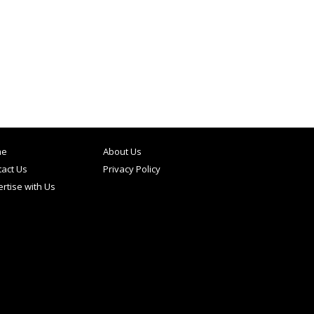
me
About Us
act Us
Privacy Policy
rtise with Us