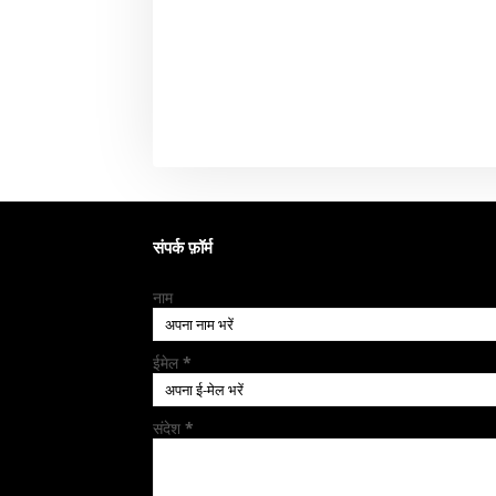
संपर्क फ़ॉर्म
नाम
ईमेल
*
संदेश
*