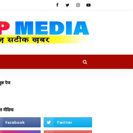
ुक पेज
 मीडिया