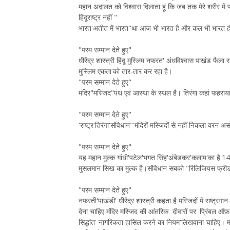
महान अदालत को विश्वास दिलाता हूं कि जब तक मेरे शरीर में प्र
हिंदूराष्ट्र नहीं "
भारत'अतीत में भारत"था आज भी भारत है और कल भी भारत ही रहेग
"परम सम्मान देते हुए"
धीरेंद्र शास्त्री हिंदू मुस्लिम नफरत' अंधविश्वास पाखंड फैला 
मुस्लिम एकता'को तार-तार कर रहा है।
"परम सम्मान देते हुए"
मंदिर"मस्जिद"पंथ एवं आस्था के स्थल है। तिरंगा कहां फहराय
"परम सम्मान देते हुए"
'राष्ट्र'तिरंगा'संविधान"'मंदिरों मस्जिदों से नहीं निकला वरन अस
"परम सम्मान देते हुए"
यह महान मुल्क गांधी'पटेल'भगत सिंह'अंबेडकर'कलाम'का है.142 क
मुसलमान सिख का मुल्क है।संविधान सबको "रिलिजियस फ्रीड
"परम सम्मान देते हुए"
नफरती'पाखंडी' धीरेंद्र शास्त्री कहता है मस्जिदों में राष्ट्रग
देना चाहिए मंदिर मस्जिद की आंतरिक दीवारों पर 'प्रिंबल ऑफ़
सिद्धांत' नागरिकता हासिल करने का नियम'लिखवाना चाहिए। मं