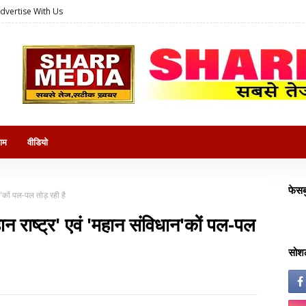
dvertise With Us
राम
वीडियो
फेसब
ान'कों पल-पल तोड़ रही है
हान राष्ट्र' एवं 'महान संविधान'कों पल-पल
सोशल