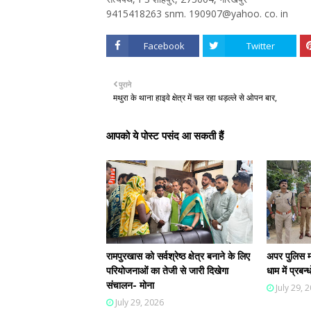
9415418263 snm. 190907@yahoo. co. in
Facebook
Twitter
पुराने
मथुरा के थाना हाइवे क्षेत्र में चल रहा धड़ल्ले से ओपन बार,
आपको ये पोस्ट पसंद आ सकती हैं
रामपुरखास को सर्वश्रेष्ठ क्षेत्र बनाने के लिए
अपर पुलिस म
परियोजनाओं का तेजी से जारी दिखेगा
धाम में प्रब
संचालन- मोना
July 29, 
July 29, 2026