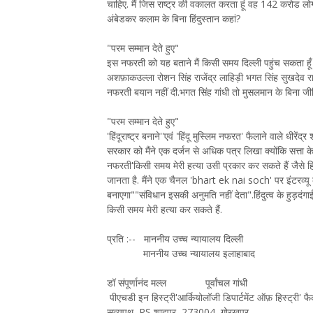
चाहिए. मैं जिस राष्ट्र की वकालत करता हूं वह 142 करोड लोग
अंबेडकर कलाम के बिना हिंदुस्तान कहां?
"परम सम्मान देते हुए"
इस नफरती को यह बताने मैं किसी समय दिल्ली पहुंच सकता हूँ
अशफ़ाकउल्ला रोशन सिंह राजेंद्र लाहिड़ी भगत सिंह सुखदेव रा
नफरती बयान नहीं दी.भगत सिंह गांधी तो मुसलमान के बिना जी
"परम सम्मान देते हुए"
'हिंदूराष्ट्र बनाने''एवं 'हिंदू मुस्लिम नफरत' फैलाने वाले धीरेंद
सरकार को मैंने एक दर्जन से अधिक पत्र लिखा क्योंकि सत्ता के भीतर
नफरती'किसी समय मेरी हत्या उसी प्रकार कर सकते हैं जैसे हिंदूव
जानता है. मैंने एक चैनल 'bhart ek nai soch' पर इंटरव्यू के
बनाएगा""संविधान इसकी अनुमति नहीं देता".हिंदुत्व के हुड़दंगाई
किसी समय मेरी हत्या कर सकते हैं.
प्रति :-- माननीय उच्च न्यायालय दिल्ली
माननीय उच्च न्यायालय इलाहाबाद
डॉ संपूर्णानंद मल्ल पूर्वांचल गांधी
पीएचडी इन हिस्ट्री'आर्कियोलॉजी डिपार्टमेंट ऑफ़ हिस्ट्री' फ
सत्यपथ, PS शाहपुर, 273004, गोरखपुर