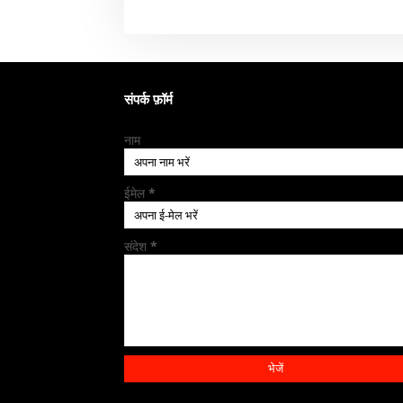
संपर्क फ़ॉर्म
नाम
ईमेल
*
संदेश
*