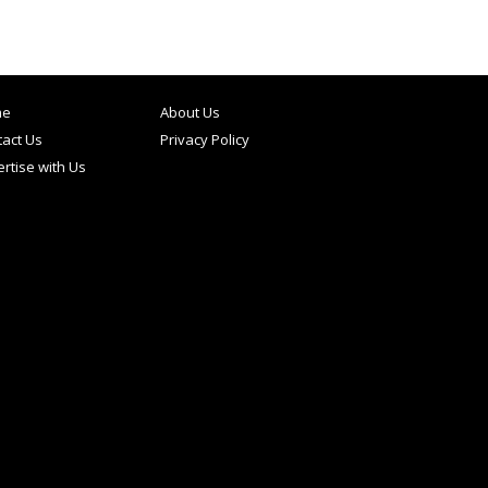
me
About Us
act Us
Privacy Policy
rtise with Us