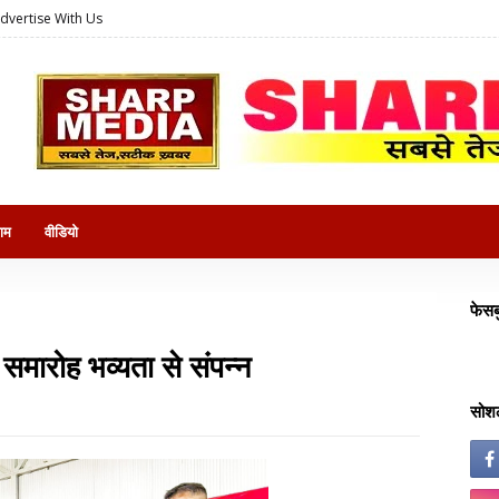
dvertise With Us
राम
वीडियो
फेसब
मारोह भव्यता से संपन्न
सोशल