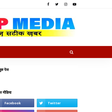
ुक पेज
 मीडिया