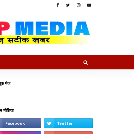
ुक पेज
 मीडिया