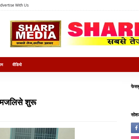
dvertise With Us
राम
वीडियो
फेसब
 मजलिसे शुरू
सोशल