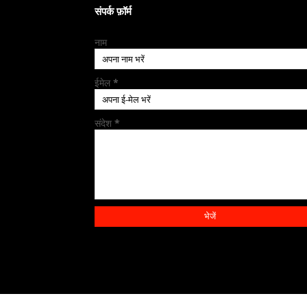
संपर्क फ़ॉर्म
नाम
ईमेल
*
संदेश
*