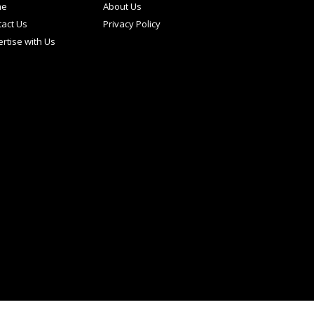
me
About Us
act Us
Privacy Policy
rtise with Us