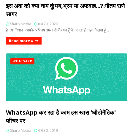
इस अदा को क्या नाम दूं!भय,भ्रम या अफवाह...?:गौतम राणे
सागर
Sharp Media
मार्च 20, 2020
हे दया निधान ! आपके अभिनय क्षमता से मैं मगन हूँ कि स्वतः ही चहकने लगा हूं…
Read more »
WHATSAPP
WhatsApp कर रहा है काम इस खास 'ऑटोमैटिक'
फीचर पर
Sharp Media
मार्च 30, 2019