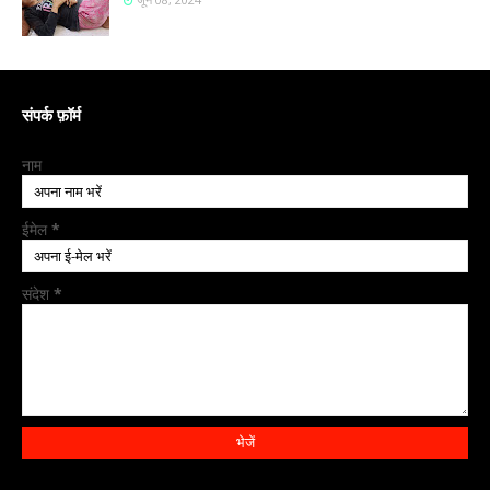
संपर्क फ़ॉर्म
नाम
ईमेल
*
संदेश
*