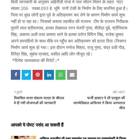
मिली जानकारी के अनुसार अहिरौली राजा मे जल जीवन मिसन के तहत गाटा
संख्या 206 रकबा.093 हे. भूमि पानी टंकी के निर्माण के लिए चयनित हुआ है।
जिस पर कुछ लोगों द्वारा पूर्व से अतिक्रमण कर लेने के कारण निर्माण कार्य शुरू
नहीं हो पा रहा था। जिसको कसया तहसील की राजस्व टीम के राजस्व निरीक्षक
मुरारी लाल श्रीवास्तव, हल्का लेखपाल रतन मंजरी गुप्ता, शैलेंद्र दुबे, श्रीनिवास
सिंह, अकरम अली तथा कसया थाने के हल्का दरोगा विपिन सिंह, राजेश कुमार
अपने हमराहियो के साथ मौके पर पहुँच कर अतिक्रमण को हटवा दिया।जिसपर
निर्माण कार्य शुरू हो गया। इस दौरान मनोज मिश्रा, राजू गुप्ता, चंद्र वली गोंड,
विरेंद्र सिंह, सुबंस प्रसाद, वकील आदि लोग मौजूद रहे।
*दिनेश जायसवाल की रिपोर्ट।*
पुराने
और नया
विकसित भारत संकल्प यात्रा के चौपाल
फर्जी डाक्टर ने ली प्रसूता की
मे दी गयी योजनाओं की जानकारी
जानमेडिकल आफिसर ने किया अस्पताल
सील
आपको ये पोस्ट पसंद आ सकती हैं
अखिल भारतीय गौ रक्षा महासंघ पर सुझाव पर मुख्यमंत्री ने लिया