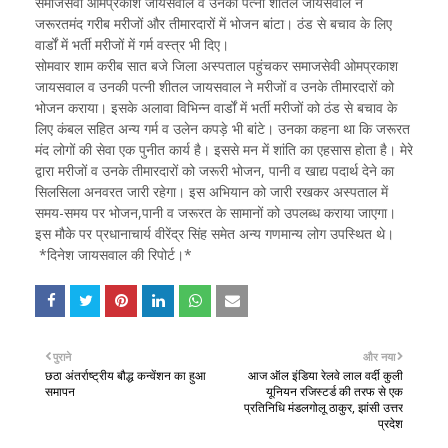
समाजसेवी ओमप्रकाश जायसवाल व उनकी पत्नी शीतल जायसवाल ने
जरूरतमंद गरीब मरीजों और तीमारदारों में भोजन बांटा। ठंड से बचाव के लिए
वार्डों में भर्ती मरीजों में गर्म वस्त्र भी दिए।
सोमवार शाम करीब सात बजे जिला अस्पताल पहुंचकर समाजसेवी ओमप्रकाश
जायसवाल व उनकी पत्नी शीतल जायसवाल ने मरीजों व उनके तीमारदारों को
भोजन कराया। इसके अलावा विभिन्न वार्डों में भर्ती मरीजों को ठंड से बचाव के
लिए कंबल सहित अन्य गर्म व उलेन कपड़े भी बांटे। उनका कहना था कि जरूरत
मंद लोगों की सेवा एक पुनीत कार्य है। इससे मन में शांति का एहसास होता है। मेरे
द्वारा मरीजों व उनके तीमारदारों को जरूरी भोजन, पानी व खाद्य पदार्थ देने का
सिलसिला अनवरत जारी रहेगा। इस अभियान को जारी रखकर अस्पताल में
समय-समय पर भोजन,पानी व जरूरत के सामानों को उपलब्ध कराया जाएगा।
इस मौके पर प्रधानाचार्य वीरेंद्र सिंह समेत अन्य गणमान्य लोग उपस्थित थे।
*दिनेश जायसवाल की रिपोर्ट।*
पुराने
और नया
छठा अंतर्राष्ट्रीय बौद्ध कन्वेंशन का हुआ
आज ऑल इंडिया रेलवे लाल वर्दी कुली
समापन
यूनियन रजिस्टर्ड की तरफ से एक
प्रतिनिधि मंडलगोलू ठाकुर, झांसी उत्तर
प्रदेश