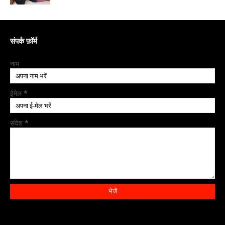
संपर्क फ़ॉर्म
नाम
ईमेल
*
संदेश
*