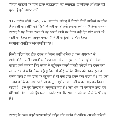
"निजी गाड़ियों पर टोल टैक्स स्वतंत्रता' एवं समानता' के मौलिक अधिकार की
हत्या है इसे समाप्त करें"
142 करोड लोगों, 545, 243 माननीय सांसद,में किसने निजी गाड़ियों पर टोल
टैक्स की मांग की? यदि किसी ने नहीं की तो इसे लगाया क्यों गया? किस माननीय
सांसद ने यह विचार रखा की वह अपनी गाड़ी पर टैक्स नहीं देगा और लोगों की
गाड़ी पर टैक्स का कानून बनाएगा? निजी गाड़ियों पर टोल टैक्स
मनमाना"अनैतिक"असंवैधानिक"है।
निजी गाड़ियों पर टोल टैक्स न केवल असंवैधानिक है वरन अपराध" से
अभिन्न"है। जमीन हमने' दी टैक्स हमने दिया' सड़के हमने बनाई' वोट देकर
सांसद हमने बनाया' फिर सदनों में पहुंचकर हमारी चंमडी उधेड़ने का टैक्स क्यों
लगाया? कर्ज आदि लेकर बड़े मुश्किल में कोई व्यक्ति बीमार को लेकर इलाज
करने जाता है जब टोल पर पहुंचता है तो उसे टोल टैक्स देना पड़ता है। यह ऐसा
नायाब तरीके का अपराध है जो कानून" एवं सरकार' की चादर ओढ़ कर किया
जाता है। इस पूरे सिस्टम में "मनुष्यता"नहीं है। संविधान की प्रत्येक शब्द" एवं
पंक्तियां"जीवन" की हिफाजत' स्वतंत्रता'और समानता'की रक्षा में में लिखी गई
हैं।
सांसद विधायक मंत्री प्रधानमंत्री सहित तीन दर्जन से अधिक VIPकी गाड़ियों