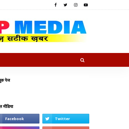
ुक पेज
 मीडिया