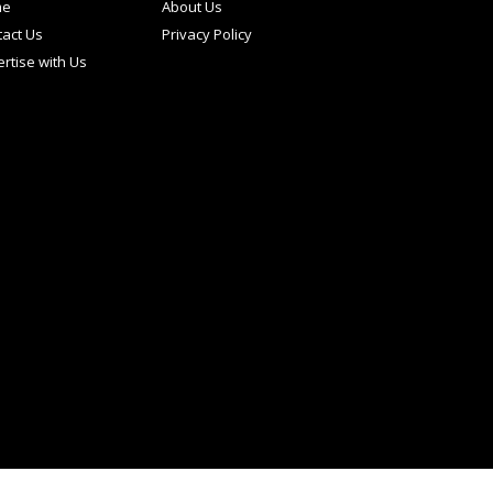
me
About Us
act Us
Privacy Policy
rtise with Us