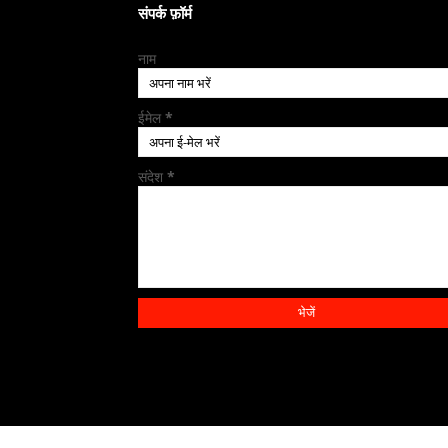
संपर्क फ़ॉर्म
नाम
ईमेल
*
संदेश
*
All rights and © 2023 copyright reserved by
SHARP ME