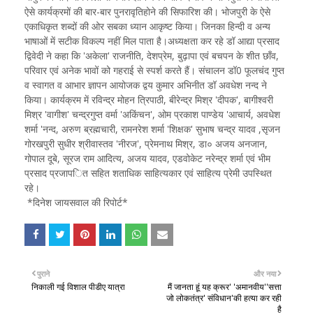
ऐसे कार्यक्रमों की बार-बार पुनरावृतिहोने की सिफारिश की। भोजपुरी के ऐसे
एकाधिकृत शब्दों की ओर सबका ध्यान आकृष्ट किया। जिनका हिन्दी व अन्य
भाषाओं में सटीक विकल्प नहीं मिल पाता है।अध्यक्षता कर रहे डॉ आद्या प्रसाद
द्विवेदी ने कहा कि 'अकेला' राजनीति, देशप्रेम, बुढ़ापा एवं बचपन के शीत छॉंव,
परिवार एवं अनेक भावों को गहराई से स्पर्श करते हैं। संचालन डॉ0 फूलचंद गुप्त
व स्वागत व आभार ज्ञापन आयोजक द्वय कुमार अभिनीत डॉ अवधेश नन्द ने
किया। कार्यक्रम में रविन्द्र मोहन त्रिपाठी, बीरेन्द्र मिश्र 'दीपक', बागीश्वरी
मिश्र 'वागीश' चन्द्रगुप्त वर्मा 'अकिंचन', ओम प्रकाश पाण्डेय 'आचार्य, अवधेश
शर्मा 'नन्द, अरुण ब्रह्मचारी, रामनरेश शर्मा 'शिक्षक' सुभाष चन्द्र यादव ,सृजन
गोरखपुरी सुधीर श्रीवास्तव 'नीरज', प्रेमनाथ मिश्र, डा० अजय अनजान,
गोपाल दूबे, सूरज राम आदित्य, अजय यादव, एडवोकेट नरेन्द्र शर्मा एवं भीम
प्रसाद प्रजाप‌‌ित सहित शताधिक साहित्यकार एवं साहित्य प्रेमी उपस्थित
रहे।
*दिनेश जायसवाल की रिपोर्ट*
पुराने
और नया
निकाली गई विशाल पीडीए यात्रा
मैं जानता हूं यह क्रूर' 'अमानवीय''सत्ता
जो लोकतंत्र' संविधान'की हत्या कर रही
है