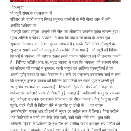
गोरखपुर* ।
भोजपुरी संगम के तत्वावधान में
रविवार को पादरी बाजार स्थित हनुमन्त कालोनी के मैरी गोल्ड लान में कवि
अरविंद 'अकेला' के
भोजपुरी काव्य संग्रह 'अंजुरी भरि गीत' का लोकार्पण समारोह पूर्वक सम्पन्न हुआ।
मुख्य अतिथि चन्देश्वर 'परवाना' ने कहा कि पहलवानी काया के अन्दर एक
सुकोमल गीतकार का मिलना सुखद आश्चर्य है। इनके गीतों में ठेठ भोजपुरी के
सुन्दर व समर्थी शब्दों को मजबूती से स्थापित किया गया है। भोजपुरी की विविध
विधाओं में 'अकेला' की सार्थक दखल इनके गायक व्यक्तित्व को भी उजागर करती
है। विशिष्ट अतिथि आर. के. भट्ट 'बावरा' ने कहा कि 'अकेला' की रचनाएं प्रेम
एवं संवेदना की गहराई में डूबकर, गहरी भावुक एवं आत्मिक प्रस्तु‌तियाँ है जो
अपनी प्रौढ़ावस्था के साथ विद्यमान है। कवि एवं पत्रकार हृदयानन्द शर्मा ने कहा
कि प्रस्तुत पुस्तक समाज की विभिन्न विसंगतियों पर सबल प्रहार करती हुई
सराहनीय रचनाओं का संकलन है। त्रिलोकी त्रिपाठी 'चेचरीक' ने कहा कि
अकेला की कविताएँ आत्मा से निकली हुई आवाज़ हैं। कविताओं के सुन्दर संकलन
हेतु 'अकेला' व उनके रचनात्मक निरंतरता की मंगल कामना। केहू के दु:ख नाहीं
पहुंचे, तहरे बोली से बिटिया धीरे से उत्तरिह तू डोली से ..। का वाचन
अन्तर्राष्ट्रीय गायक आर.डी.शर्मा ने सुन्दर एवं सुरीले स्वर में किया। पिया परदेसे
भेजें चिट्ठियो न पानी राम कैसे-कैसे कहीं, सही केही भाँती राम : युवा कवि
अश्विनी द्विवेदी ने 'अकेला' के इस गीत का संजीदा गायन प्रस्तुत कर माहौल को
भावुक किया। रामकोला से पधारे ज्ञान वर्धन गोविन्द राव ने भोजपुरी को समर्पित