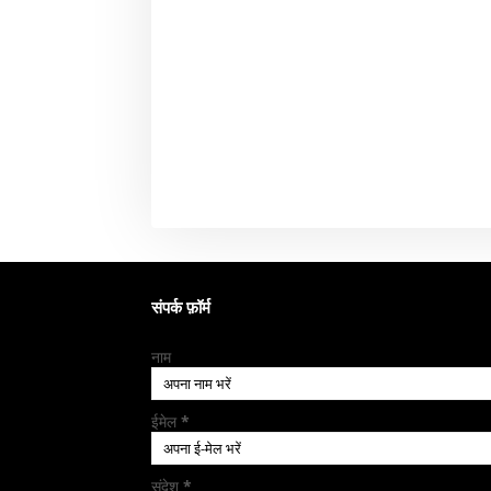
संपर्क फ़ॉर्म
नाम
ईमेल
*
संदेश
*