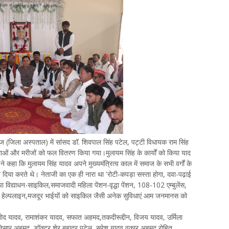
ज (जिला अस्पताल) में सांसद डॉ. शिवपाल सिंह पटेल, पट्टी विधायक राम सिंह
महिलाओं और मरीजों को फल वितरण किया गया।मुलायम सिंह के कार्यों को किया याद
े कहा कि मुलायम सिंह यादव अपने मुख्यमंत्रित्व काल में समाज के सभी वर्गों के
िया करते थे। नेताजी का एक ही नारा था 'रोटी-कपड़ा सस्ता होगा, दवा-पढ़ाई
्या विद्याधन-साइकिल,समाजवादी महिला पेंशन-वृद्धा पेंशन, 108-102 एम्बुलेंस,
ा हेल्पलाइन,मजदूर भाईयों को साइकिल जैसी अनेक सुविधाएं आम जनमानस को
 यादव, रामाशंकर यादव, सफात अहमद,तकदीरूद्दीन, विजय यादव, उर्मिला
 निसार अहमद, डॉक्टर शेर बहादुर पटेल, सुरेश यादव,वकार अहमद रोहित