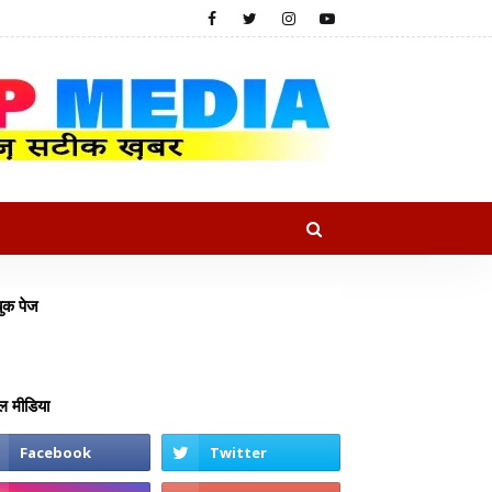
ुक पेज
 मीडिया