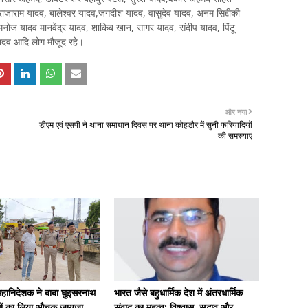
ाजाराम यादव, बालेश्वर यादव,जगदीश यादव, वासुदेव यादव, अनम सिद्दीकी
ोज यादव मानवेंद्र यादव, शाकिब खान, सागर यादव, संदीप यादव, पिंटू
दव आदि लोग मौजूद रहे।
और नया
डीएम एवं एसपी ने थाना समाधान दिवस पर थाना कोहड़ौर में सुनी फरियादियों
की समस्याएं
हानिदेशक ने बाबा घुइसरनाथ
भारत जैसे बहुधार्मिक देश में अंतरधार्मिक
न्धों का लिया औचक जायजा
संवाद का महत्व: विश्वास, सद्भाव और