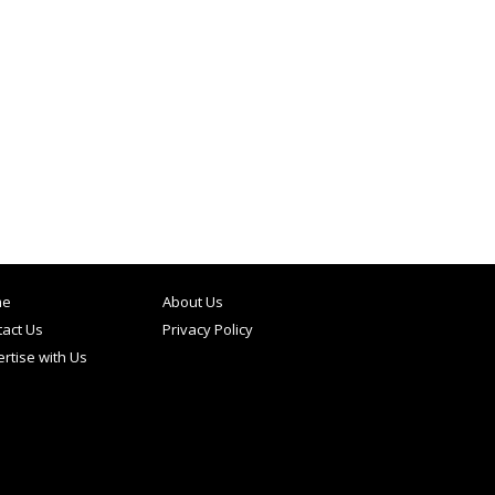
me
About Us
act Us
Privacy Policy
rtise with Us