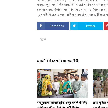
यादव,राजू यादव, मनीष पाल, विपिन सरोज, केदारनाथ यादव, र
देवराज यादव, विनोद यादव, मोहम्मद असलम, अभिषेक यादव, मन
प्रजापति फिरोज अहमद, अनिल यादव संजय यादव, विकास या
Facebook
Twitter
पुराने
आपको ये पोस्ट पसंद आ सकती हैं
रामपुरखास को सर्वश्रेष्ठ क्षेत्र बनाने के लिए
अपर पुलिस म
परियोजनाओं का तेजी से जारी दिखेगा
धाम में प्रब