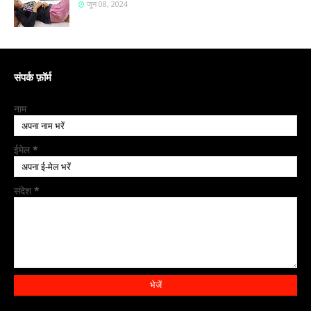
जून 08, 2024
संपर्क फ़ॉर्म
नाम
ईमेल
*
संदेश
*