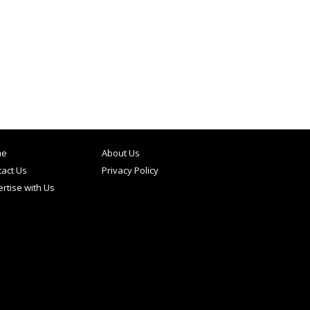
me
About Us
act Us
Privacy Policy
rtise with Us