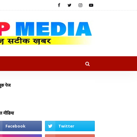
ुक पेज
 मीडिया