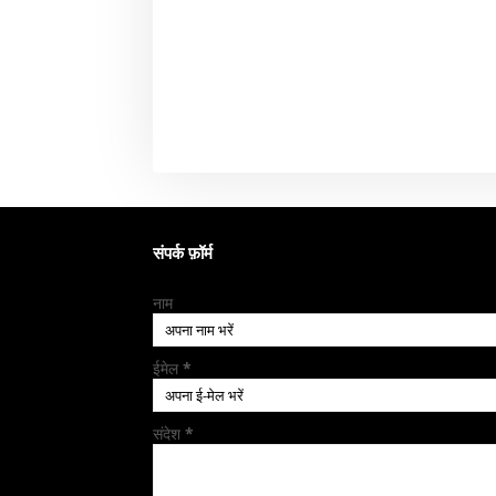
संपर्क फ़ॉर्म
नाम
ईमेल
*
संदेश
*