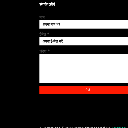
संपर्क फ़ॉर्म
नाम
ईमेल
*
संदेश
*