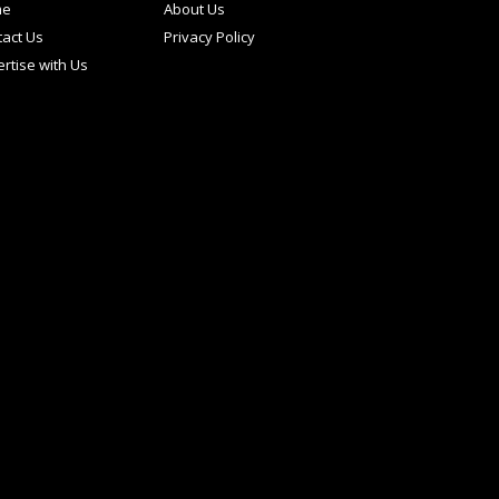
me
About Us
act Us
Privacy Policy
rtise with Us