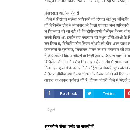
*मथुरा में तैनात डीपीआरओ काम के बदले ले रही थीं रिश्व
संवाददाता आलोक तिवारी
जिले में पीसीएस महिला अधिकारी को रिश्वत लेते हुए विजिलेंस क
की विजिलेंस टीम ने मंगलवार को जिला पंचायत राज अधिकारी (ड
से शिकायत की जा रही थी कि डीपीआरओ पीसीएस किरण चौधरी क
संपर्क किया था, इसके बाद मंगलवार को मथुरा डीपीआरओ के निज
कर लिया है, विजिलेंस टीम किरण चौधरी को टीम अपने सा
जानकारी के मुताबिक, शिकायत मिलने के बाद मंगलवार को लखनऊ व
ने डीपीआरओ किरण चौधरी के निजी आवास के पास जाल बिछा दि
विजिलेंस की टीम ने दबोच लिया, इस दौरान टीम मे शामिल चा
मिली. फ़िलहाल मौके पर जिले में कोई भी अधिकारी कुछ बोलने 
में तैनात डीपीआरओ किरण चौधरी के रिश्वत मांगने की शिकाय
आवास पर आकर कार्रवाई की है, किरण चौधरी जिले में पिछले ती
Facebook
Twitter
पुराने
आपको ये पोस्ट पसंद आ सकती हैं