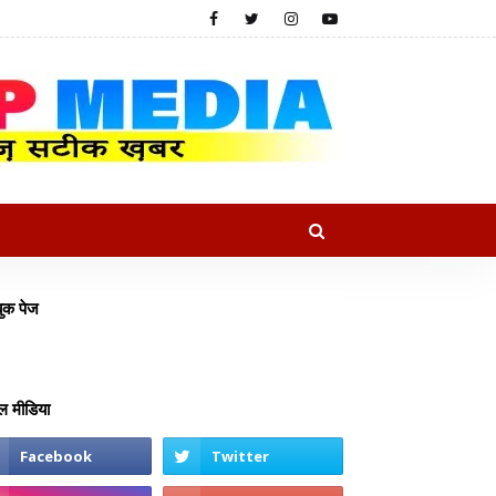
ुक पेज
 मीडिया