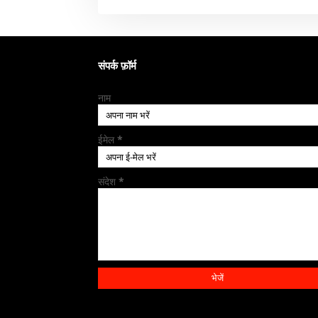
संपर्क फ़ॉर्म
नाम
ईमेल
*
संदेश
*