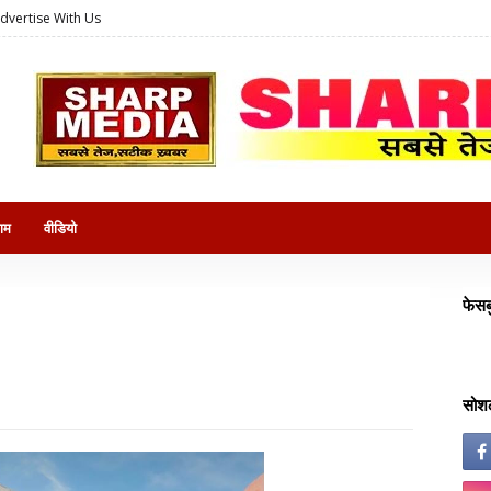
dvertise With Us
राम
वीडियो
फेसब
सोशल