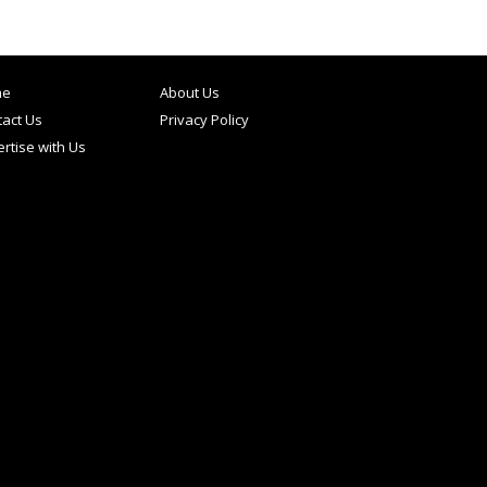
me
About Us
act Us
Privacy Policy
rtise with Us