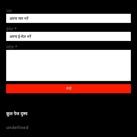
नाम
ईमेल
*
संदेश
*
कुल पेज दृश्य
u
n
d
e
f
n
e
d