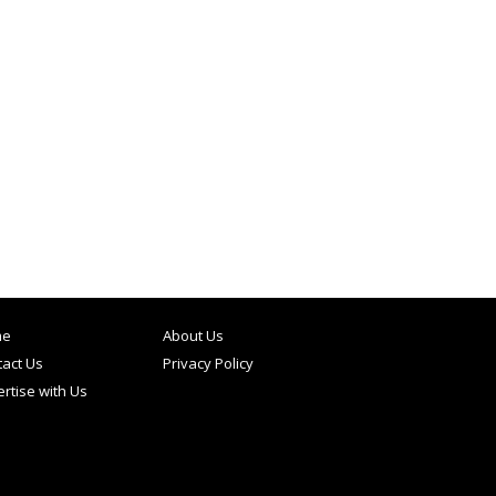
me
About Us
act Us
Privacy Policy
rtise with Us