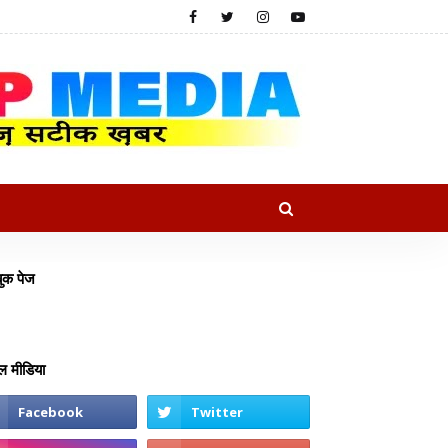
ुक पेज
 मीडिया