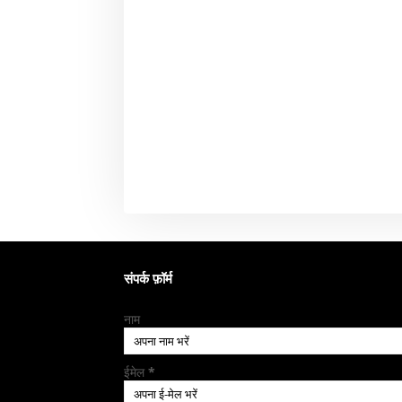
संपर्क फ़ॉर्म
नाम
ईमेल
*