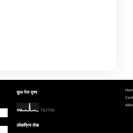
Ho
कुल पेज दृश्य
Cont
Adve
7
8
2
7
9
8
लोकप्रिय लेख