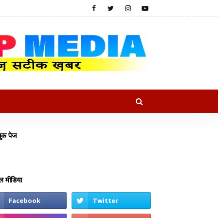
ुक पेज
 मीडिया