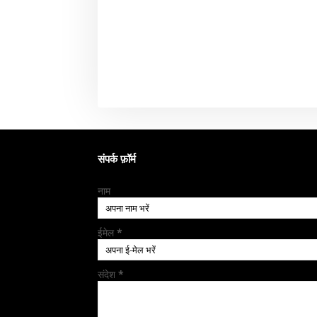
संपर्क फ़ॉर्म
नाम
ईमेल
*
संदेश
*