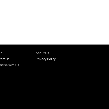
me
About Us
act Us
Privacy Policy
rtise with Us