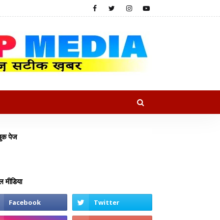
ुक पेज
 मीडिया