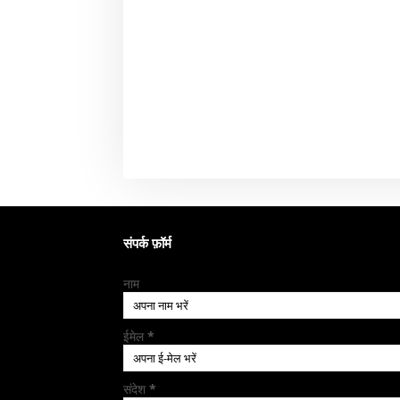
संपर्क फ़ॉर्म
नाम
ईमेल
*
संदेश
*