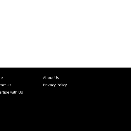
me
About Us
act Us
Privacy Policy
rtise with Us