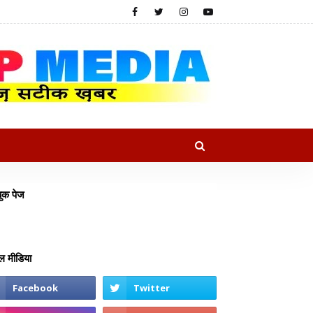
ुक पेज
 मीडिया