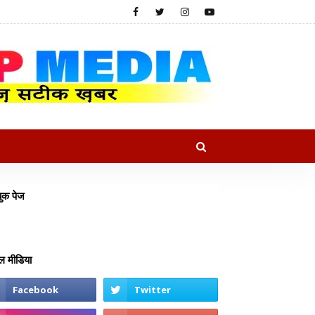
ुक पेज
 मीडिया