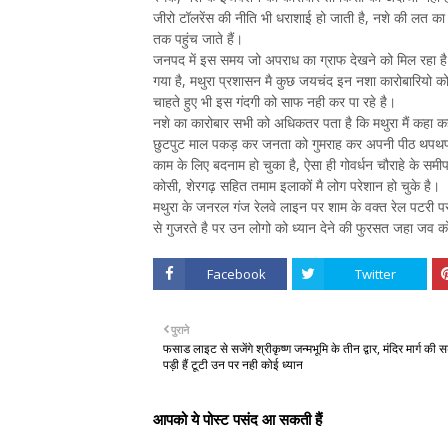
जीरो टॉलरेंस की नीति भी धराशाई हो जाती है, नशे की लत 
तक पहुंच जाते हैं।
जनपद में इस समय जो अपराध का ग्राफ देखने को मिल रहा है जि
गया है, मथुरा प्रशासन मै कुछ जयचंद इन नशा कारोबारियो क
चाहते हुए भी इस गंदगी को साफ नही कर पा रहे है।
नशे का कारोबार सभी को अधिकतर पता है कि मथुरा मैं कहा कह
छुटपुट माल पकड़ कर जनता को गुमराह कर अपनी पीठ थपथपा ले
काम के लिए बदनाम हो चुका है, ऐसा ही गोवर्धन चौराहे के सम
कोसी, शेरगढ़ सहित तमाम इलाकों मै लोग परेशान हो चुके है।
मथुरा के जनरल गंज रेलवे लाइन पर शाम के वक्त रेल पटरी प
से गुजरते है पर उन लोगो को ध्यान देने की फुरसत जहा जव 
Facebook
Twitter
पुराने
फसाड लाइट से सजेंगे श्रीकृष्ण जन्मभूमि के तीन द्वार, मंदिर मार्ग की सड
पड़ी हैं टूटी उन पर नही कोई ध्यान
आपको ये पोस्ट पसंद आ सकती हैं